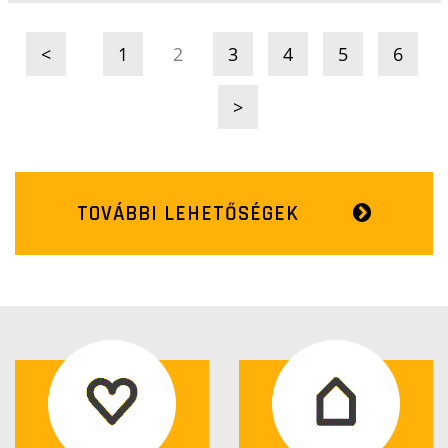
<
1
2
3
4
5
6
>
TOVÁBBI LEHETŐSÉGEK