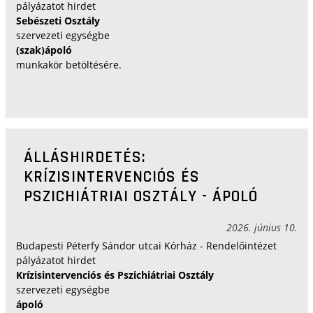
pályázatot hirdet
Sebészeti Osztály
szervezeti egységbe
(szak)ápoló
munkakör betöltésére.
ÁLLÁSHIRDETÉS:
KRÍZISINTERVENCIÓS ÉS
PSZICHIÁTRIAI OSZTÁLY - ÁPOLÓ
2026. június 10.
Budapesti Péterfy Sándor utcai Kórház - Rendelőintézet
pályázatot hirdet
Krízisintervenciós és Pszichiátriai Osztály
szervezeti egységbe
ápoló