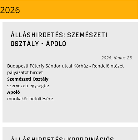
2026
ÁLLÁSHIRDETÉS: SZEMÉSZETI
OSZTÁLY - ÁPOLÓ
2026. június 23.
Budapesti Péterfy Sándor utcai Kórház - Rendelőintézet
pályázatot hirdet
Szemészeti Osztály
szervezeti egységbe
Ápoló
munkakör betöltésére.
ÁLLÁSHIRDETÉS: KOORDINÁCIÓS