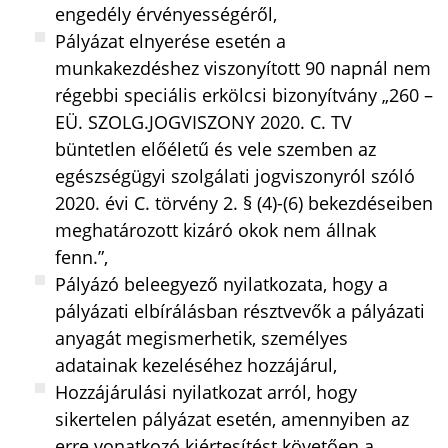
engedély érvényességéről,
Pályázat elnyerése esetén a
munkakezdéshez viszonyított 90 napnál nem
régebbi speciális erkölcsi bizonyítvány „260 –
EÜ. SZOLG.JOGVISZONY 2020. C. TV
büntetlen előéletű és vele szemben az
egészségügyi szolgálati jogviszonyról szóló
2020. évi C. törvény 2. § (4)-(6) bekezdéseiben
meghatározott kizáró okok nem állnak
fenn.”,
Pályázó beleegyező nyilatkozata, hogy a
pályázati elbírálásban résztvevők a pályázati
anyagát megismerhetik, személyes
adatainak kezeléséhez hozzájárul,
Hozzájárulási nyilatkozat arról, hogy
sikertelen pályázat esetén, amennyiben az
erre vonatkozó kiértesítést követően a