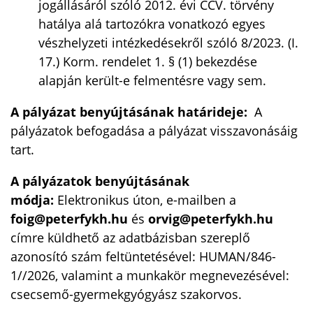
jogállásáról szóló 2012. évi CCV. törvény
hatálya alá tartozókra vonatkozó egyes
vészhelyzeti intézkedésekről szóló 8/2023. (I.
17.) Korm. rendelet 1. § (1) bekezdése
alapján került-e felmentésre vagy sem.
A pályázat benyújtásának határideje:
A
pályázatok befogadása a pályázat visszavonásáig
tart.
A pályázatok benyújtásának
módja:
Elektronikus úton, e-mailben a
foig@peterfykh.hu
és
orvig@peterfykh.hu
címre küldhető az adatbázisban szereplő
azonosító szám feltüntetésével: HUMAN/846-
1//2026, valamint a munkakör megnevezésével:
csecsemő-gyermekgyógyász szakorvos.