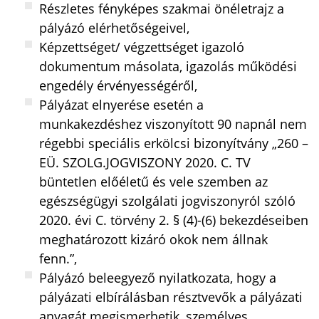
Részletes fényképes szakmai önéletrajz a
pályázó elérhetőségeivel,
Képzettséget/ végzettséget igazoló
dokumentum másolata, igazolás működési
engedély érvényességéről,
Pályázat elnyerése esetén a
munkakezdéshez viszonyított 90 napnál nem
régebbi speciális erkölcsi bizonyítvány „260 –
EÜ. SZOLG.JOGVISZONY 2020. C. TV
büntetlen előéletű és vele szemben az
egészségügyi szolgálati jogviszonyról szóló
2020. évi C. törvény 2. § (4)-(6) bekezdéseiben
meghatározott kizáró okok nem állnak
fenn.”,
Pályázó beleegyező nyilatkozata, hogy a
pályázati elbírálásban résztvevők a pályázati
anyagát megismerhetik, személyes