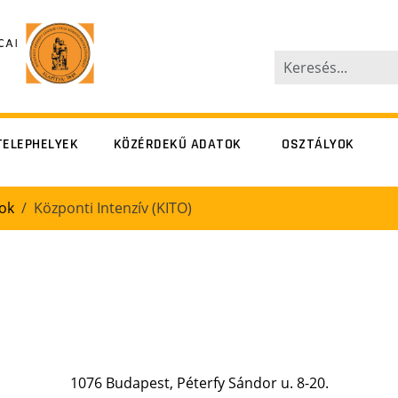
TELEPHELYEK
KÖZÉRDEKŰ ADATOK
OSZTÁLYOK
terfy Sándor
Péterfy Sándor
ok
Központi Intenzív (KITO)
utca 8-20.
utca 8-20.
Alsó erdősor
Alsó erdősor
utca 7.
utca 7.
övetség utca
Szövetség utca
14-16.
14-16.
1076 Budapest, Péterfy Sándor u. 8-20.