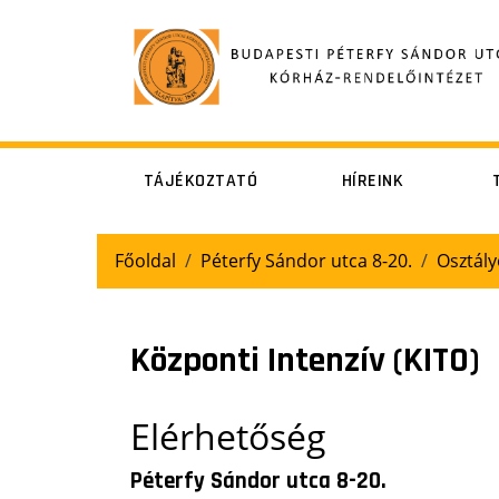
TÁJÉKOZTATÓ
HÍREINK
Általános
Állásajánlatok
Pé
Főoldal
Péterfy Sándor utca 8-20.
Osztály
betegtájékoztató
Beleegyező
nyilatkozatok /
Központi Intenzív (KITO)
betegtájékoztatók
Sz
Látogatóknak
Elérhetőség
Orvosi
Péterfy Sándor utca 8-20.
dokumentáció