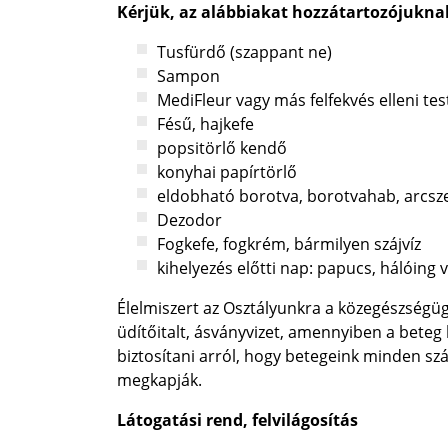
Kérjük, az alábbiakat hozzátartozójukna
Tusfürdő (szappant ne)
Sampon
MediFleur vagy más felfekvés elleni te
Fésű, hajkefe
popsitörlő kendő
konyhai papírtörlő
eldobható borotva, borotvahab, arcsz
Dezodor
Fogkefe, fogkrém, bármilyen szájvíz
kihelyezés előtti nap: papucs, hálóing
Élelmiszert az Osztályunkra a közegészség
üdítőitalt, ásványvizet, amennyiben a beteg 
biztosítani arról, hogy betegeink minden szá
megkapják.
Látogatási rend, felvilágosítás