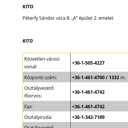
KITO
Péterfy Sándor utca 8. „A” épület 2. emelet
KITO
Közvetlen városi
+36-1-505-4227
vonal:
Központi szám:
+36-1-461-4700 / 1332
m.
Osztályvezető
+36-1-461-4742
főorvos:
Fax:
+36-1-461-4742
Osztályiroda:
+36-1-342-7189
Osztályvezető