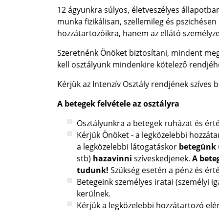
12 ágyunkra súlyos, életveszélyes állapotban
munka fizikálisan, szellemileg és pszichésen
hozzátartozóikra, hanem az ellátó személyzet
Szeretnénk Önöket biztosítani, mindent me
kell osztályunk mindenkire kötelező rendjéh
Kérjük az Intenzív Osztály rendjének szíves b
A betegek felvétele az osztályra
Osztályunkra a betegek ruházat és érték
Kérjük Önöket - a legközelebbi hozzáta
a legközelebbi látogatáskor
betegünk
stb)
hazavinni
szíveskedjenek.
A bete
tudunk!
Szükség esetén a pénz és érté
Betegeink személyes iratai (személyi ig
kerülnek.
Kérjük a legközelebbi hozzátartozó el