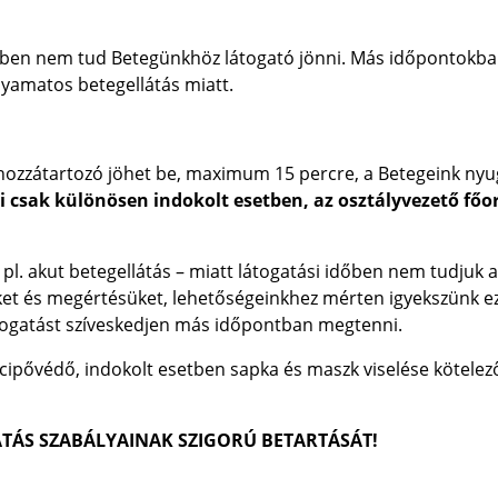
yiben nem tud Betegünkhöz látogató jönni. Más időpontokb
lyamatos betegellátás miatt.
 hozzátartozó jöhet be, maximum 15 percre, a Betegeink ny
ni csak különösen indokolt esetben, az osztályvezető főo
l. akut betegellátás – miatt látogatási időben nem tudjuk a
müket és megértésüket, lehetőségeinkhez mérten igyekszünk e
látogatást szíveskedjen más időpontban megtenni.
cipővédő, indokolt esetben sapka és maszk viselése kötelez
TÁS SZABÁLYAINAK SZIGORÚ BETARTÁSÁT!