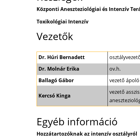
Központi Aneszteziológiai és Intenzív Ter
Toxikológiai Intenzív
Vezetők
Dr. Húri Bernadett
osztályvezet
Dr. Molnár Erika
ov.h.
Ballagó Gábor
vezető ápoló
vezető asszis
Kercsó Kinga
anesztezioló
Egyéb információ
Hozzátartozóknak az intenzív osztályról