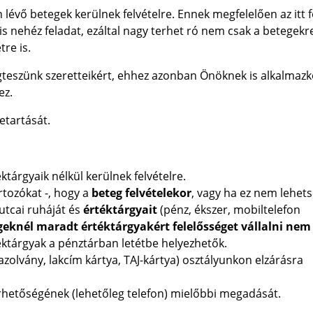
 lévő betegek kerülnek felvételre. Ennek megfelelően az itt 
 is nehéz feladat, ezáltal nagy terhet ró nem csak a betegekr
re is.
gteszünk szeretteikért, ehhez azonban Önöknek is alkalmaz
ez.
etartását.
tárgyaik nélkül kerülnek felvételre.
rtozókat -, hogy a
beteg felvételekor
, vagy ha ez nem lehets
utcai ruháját és
értéktárgyait
(pénz, ékszer, mobiltelefon
geknél maradt értéktárgyakért felelősséget vállalni nem
ktárgyak a pénztárban letétbe helyezhetők.
azolvány, lakcím kártya, TAJ-kártya) osztályunkon elzárásra
érhetőségének (lehetőleg telefon) mielőbbi megadását.