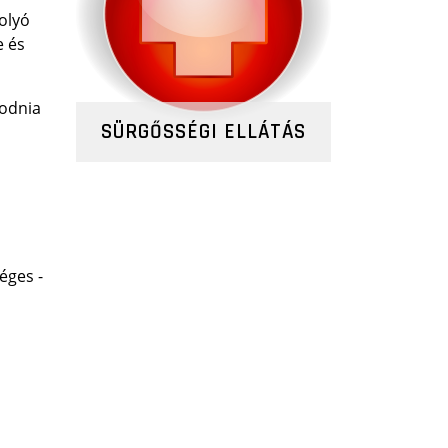
folyó
e és
kodnia
SÜRGŐSSÉGI ELLÁTÁS
éges -