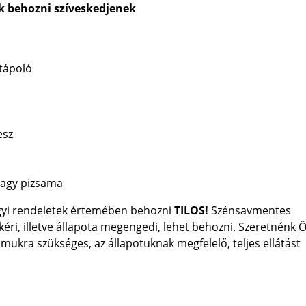
k behozni szíveskedjenek
stápoló
esz
 vagy pizsama
ügyi rendeletek értemében behozni
TILOS!
Szénsavmentes
kéri, illetve állapota megengedi, lehet behozni. Szeretnénk 
mukra szükséges, az állapotuknak megfelelő, teljes ellátást