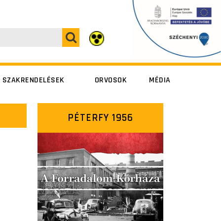
SZAKRENDELÉSEK
ORVOSOK
MÉDIA
Péterfy Sándor
Péterfy Sándor
PÉTERFY 1956
utca 8-20.
utca 8-20.
Alsó erdősor
Alsó erdősor
utca 7.
utca 7.
Szövetség utca
Szövetség utca
14-16.
14-16.
Fresenius Medical
Care (dialízis