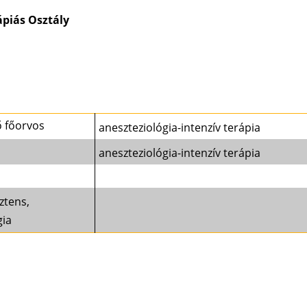
ápiás Osztály
ő főorvos
aneszteziológia-intenzív terápia
aneszteziológia-intenzív terápia
ztens,
gia