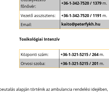
+36-1-342-7520 / 1379
m.
főnővér:
Vezető asszisztens:
+36-1-342-7520 / 1191
m.
kaito@peterfykh.hu
Email:
Toxikológiai Intenzív
Központi szám:
+36-1-321-5215 / 264
m.
Orvosi szoba:
+36-1-321-5215 / 201
m.
s beutalás alapján történik az ambulancia rendelési idejében,