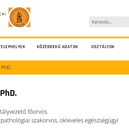
TELEPHELYEK
KÖZÉRDEKŰ ADATOK
OSZTÁLYOK
terfy Sándor
Péterfy Sándor
a PhD.
utca 8-20.
utca 8-20.
Alsó erdősor
Alsó erdősor
utca 7.
utca 7.
 PhD.
övetség utca
Szövetség utca
14-16.
14-16.
ztályvezető főorvos
 pathológiai szakorvos, okleveles egészségügyi