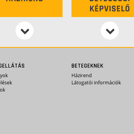
KÉPVISELŐ
GELLÁTÁS
BETEGEKNEK
lyok
Házirend
lések
Látogatói információk
ok