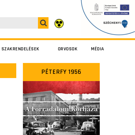
SZAKRENDELÉSEK
ORVOSOK
MÉDIA
Péterfy Sándor
Péterfy Sándor
PÉTERFY 1956
utca 8-20.
utca 8-20.
Alsó erdősor
Alsó erdősor
utca 7.
utca 7.
Szövetség utca
Szövetség utca
14-16.
14-16.
Fresenius Medical
Care (dialízis