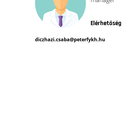
másolat kiadása
Elbocsátás a
Elérhetőség
kórházból
Kapcsolat
diczhazi.csaba@peterfykh.hu