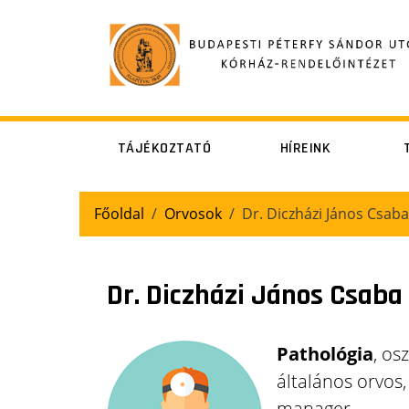
TÁJÉKOZTATÓ
HÍREINK
Általános
Állásajánlatok
Pé
Főoldal
Orvosok
Dr. Diczházi János Csab
betegtájékoztató
Beleegyező
nyilatkozatok /
Dr. Diczházi János Csaba
betegtájékoztatók
Sz
Látogatóknak
Pathológia
, os
Orvosi
általános orvos,
dokumentáció
manager