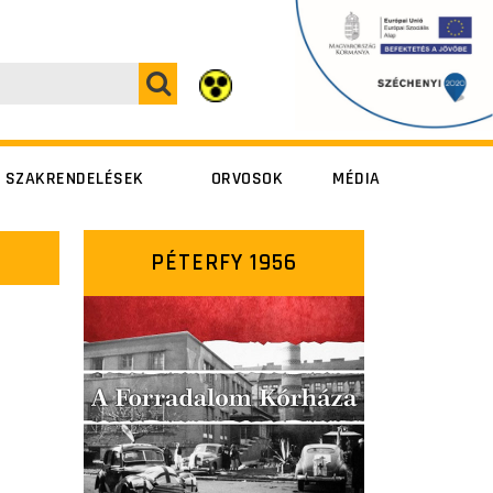
SZAKRENDELÉSEK
ORVOSOK
MÉDIA
Péterfy Sándor
Péterfy Sándor
PÉTERFY 1956
utca 8-20.
utca 8-20.
Alsó erdősor
Alsó erdősor
utca 7.
utca 7.
Szövetség utca
Szövetség utca
14-16.
14-16.
Fresenius Medical
Care (dialízis