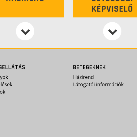
KÉPVISELŐ
GELLÁTÁS
BETEGEKNEK
lyok
Házirend
lések
Látogatói információk
ok