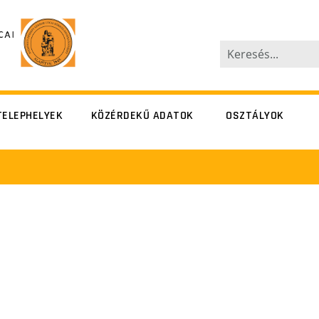
TELEPHELYEK
KÖZÉRDEKŰ ADATOK
OSZTÁLYOK
terfy Sándor
Péterfy Sándor
utca 8-20.
utca 8-20.
Alsó erdősor
Alsó erdősor
utca 7.
utca 7.
övetség utca
Szövetség utca
14-16.
14-16.