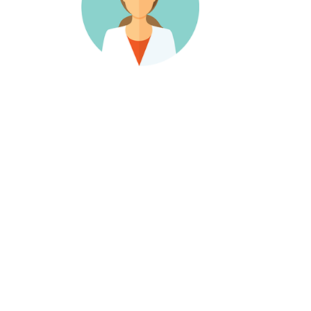
másolat kiadása
Elbocsátás a
kórházból
Kapcsolat