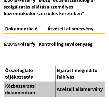
3/2015/Péterfy "Műtői és aneszteziológiai
szolgáltatás ellátása személyes
közreműködői szerződés keretében"
Dokumentáció
Átvételi elismervény
6/2015/Péterfy "Kontrolling tevékenység"
Összefoglaló
Eljárást megindító
tájékoztatás
felhívás
Közbeszerzési
Átvételi elismervény
dokumentum