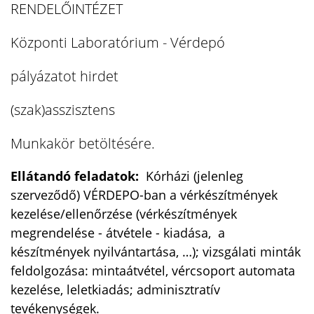
RENDELŐINTÉZET
Központi Laboratórium - Vérdepó
pályázatot hirdet
(szak)asszisztens
Munkakör betöltésére.
Ellátandó feladatok:
Kórházi (jelenleg
szerveződő) VÉRDEPO-ban a vérkészítmények
kezelése/ellenőrzése (vérkészítmények
megrendelése - átvétele - kiadása, a
készítmények nyilvántartása, …); vizsgálati minták
feldolgozása: mintaátvétel, vércsoport automata
kezelése, leletkiadás; adminisztratív
tevékenységek.