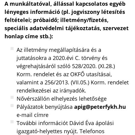
A munkáltatóval, állással kapcsolatos egyéb
lényeges információ (pl. jogviszony létesítés
feltételei; próbaidő; illetmény/fizetés,
speciális adatvédelmi tájékoztatás, szervezet
honlap címe stb.):
Az illetmény megállapítására és a
juttatásokra a 2020.évi C. törvény és
végrehajtásáról szóló 528/2020. (XI.28.)
Korm. rendelet és az OKFŐ utasításai,
valamint a 256/2013. (VII.05.) Korm. rendelet
rendelkezései az irányadók.
Nővérszállón elhelyezés lehetősége
Pályázatok benyújtása
apig@peterfykh.hu
e-mail címre
További információt Dávid Éva ápolási
igazgató-helyettes nyújt. Telefonos