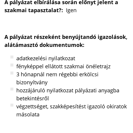
A pályázat elbírálása során előnyt jelent a
szakmai tapasztalat?:
Igen
A pályázat részeként benyújtandó igazolások,
alátámasztó dokumentumok:
adatkezelési nyilatkozat
fényképpel ellátott szakmai önéletrajz
3 hónapnál nem régebbi erkölcsi
bizonyítvány
hozzájáruló nyilatkozat pályázati anyagba
betekintésről
végzettséget, szakképesítést igazoló okiratok
másolata